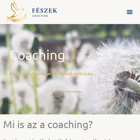
Skip
to
content
Coaching
Figyelem, támogatás, valódi változás.
Mi is az a coaching?