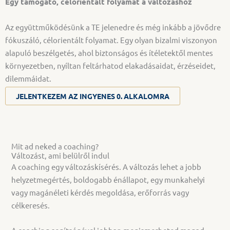
Egy támogató, célorientált folyamat a változáshoz
Az együttműködésünk a TE jelenedre és még inkább a jövődre
fókuszáló, célorientált folyamat. Egy olyan bizalmi viszonyon
alapuló beszélgetés, ahol biztonságos és ítéletektől mentes
környezetben, nyíltan feltárhatod elakadásaidat, érzéseidet,
dilemmáidat.
JELENTKEZEM AZ INGYENES 0. ALKALOMRA
Mit ad neked a coaching?
Változást, ami belülről indul
A coaching egy változáskísérés. A változás lehet a jobb
helyzetmegértés, boldogabb énállapot, egy munkahelyi
vagy magánéleti kérdés megoldása, erőforrás vagy
célkeresés.