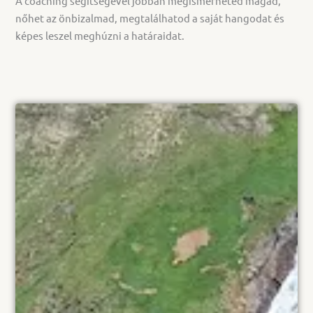
A coaching segítségével jobban megismerheted magad,
nőhet az önbizalmad, megtalálhatod a saját hangodat és
képes leszel meghúzni a határaidat.